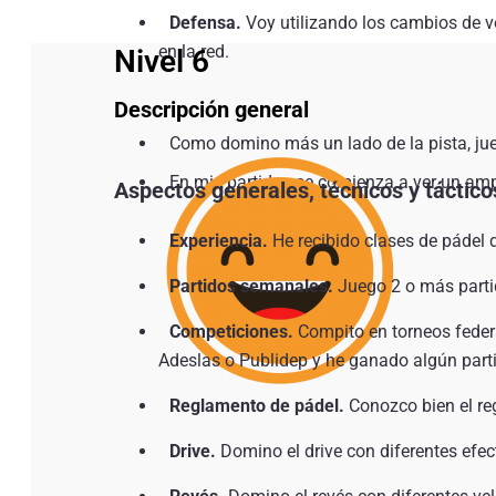
Defensa.
Voy utilizando los cambios de ve
en la red.
Nivel 6
Descripción general
Como domino más un lado de la pista, jue
En mis partidos se comienza a ver un ampl
Aspectos generales, técnicos y táctico
Experiencia.
He recibido clases de pádel 
Partidos semanales.
Juego 2 o más parti
Competiciones.
Compito en torneos feder
Adeslas o Publidep y he ganado algún parti
Reglamento de pádel.
Conozco bien el re
Drive.
Domino el drive con diferentes efect