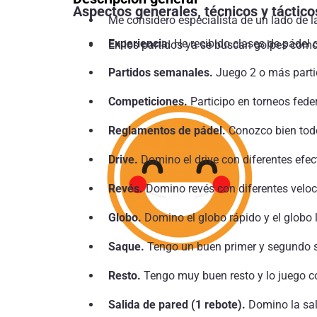
Aspectos generales, técnicos y táctico
Me considero especialista de un lado de la
Experiencia.
He recibido clases de pádel 
En los partidos ya se buscan golpes como
Partidos semanales.
Juego 2 o más parti
Competiciones.
Participo en torneos fede
Reglamentos de pádel.
Conozco bien todo
Drive.
Domino el drive con diferentes efect
Revés.
Domino revés con diferentes veloci
Globo.
Domino el globo rápido y el globo 
Saque.
Tengo un buen primer y segundo sa
Resto.
Tengo muy buen resto y lo juego co
Salida de pared (1 rebote).
Domino la sali