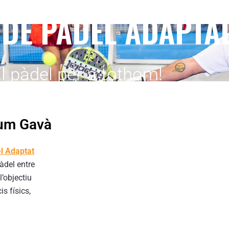
 DE PÀDEL ADAPTA
l pàdel per a tothom!
ium Gavà
el Adaptat
àdel entre
’objectiu
s físics,
.