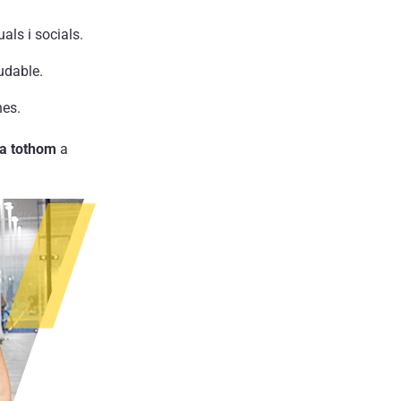
uals i socials.
udable.
nes.
 a tothom
a