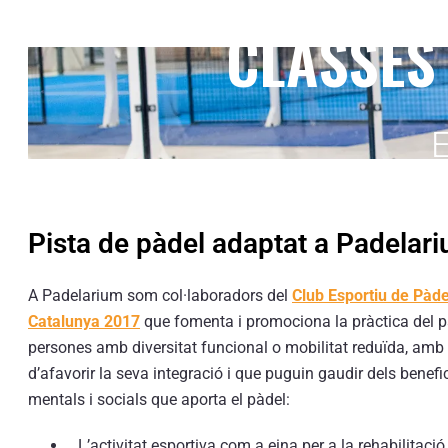
CLASSES
E
Pista de pàdel adaptat a Padelar
A Padelarium som col·laboradors del
Club Esportiu de Pàd
Catalunya 2017
que fomenta i promociona la pràctica del p
persones amb diversitat funcional o mobilitat reduïda, amb l
d’afavorir la seva integració i que puguin gaudir dels benefici
mentals i socials que aporta el pàdel:
L’activitat esportiva com a eina per a la rehabilitació