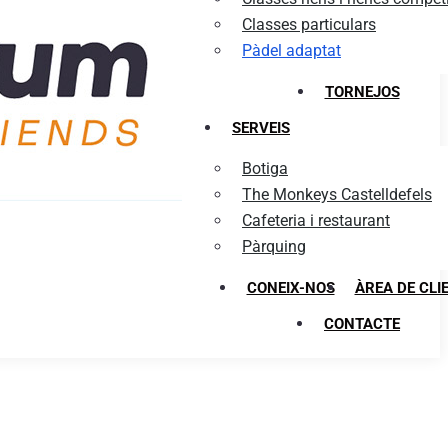
Classes particulars
Pàdel adaptat
TORNEJOS
SERVEIS
Botiga
The Monkeys Castelldefels
Cafeteria i restaurant
Pàrquing
CONEIX-NOS
ÀREA DE CLI
CONTACTE