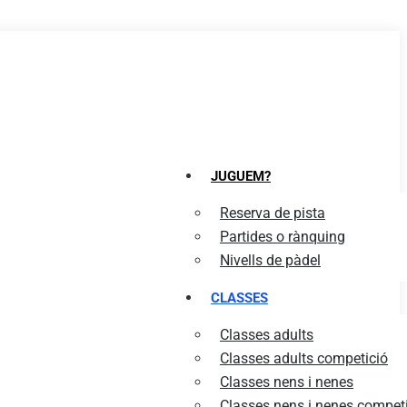
JUGUEM?
Reserva de pista
Partides o rànquing
Nivells de pàdel
CLASSES
Classes adults
Classes adults competició
Classes nens i nenes
Classes nens i nenes compet