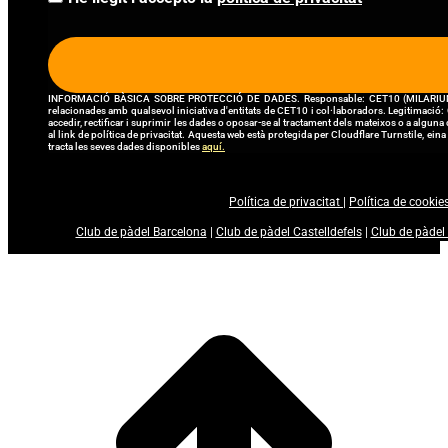
INFORMACIÓ BÀSICA SOBRE PROTECCIÓ DE DADES. Responsable: CET10 (MILARIUM, S.L.). Fi
relacionades amb qualsevol iniciativa d'entitats de CET10 i col·laboradors. Legitimació: Co
accedir, rectificar i suprimir les dades o oposar-se al tractament dels mateixos o a alguna
al link de política de privacitat. Aquesta web està protegida per Cloudflare Turnstile, ein
tracta les seves dades disponibles
aquí.
Política de privacitat
|
Política de cookie
Club de pàdel Barcelona
|
Club de pàdel Castelldefels
|
Club de pàdel