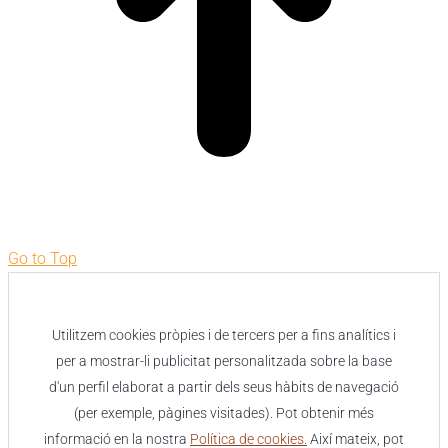
Go to Top
Utilitzem cookies pròpies i de tercers per a fins analítics i
per a mostrar-li publicitat personalitzada sobre la base
d'un perfil elaborat a partir dels seus hàbits de navegació
(per exemple, pàgines visitades). Pot obtenir més
informació en la nostra
Política de cookies.
Així mateix, pot