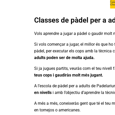
l’us
Clou
Classes de pàdel per a adu
Vols aprendre a jugar a pàdel o gaudir molt 
Si vols començar a jugar, el millor és que ho 
pàdel, per executar els cops amb la tècnica co
adults poden ser de molta ajuda.
Si ja jugues partits, veuràs com el teu nivell 
teus cops i gaudiràs molt més jugant.
A l’escola de pàdel per a adults de Padelari
en nivells
i amb l’objectiu d’aprendre la tècnic
A més a més, coneixeràs gent que té el teu ma
en tornejos o americanes.