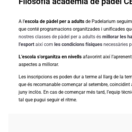
Filosofia acadèmia de pàdel 
A l’
escola de pàdel per a adults
de Padelarium seguim
que conté programacions organitzades i unificades que 
nostres classes de pàdel per a adults és
millorar les h
l’esport
així com
les condicions físiques
necessàries pe
L’escola s’organitza en nivells
afavorint així l’aprenen
aspectes a millorar.
Les inscripcions es poden dur a terme al llarg de la te
que és recomanable començar al setembre, coincidint am
juny inclòs. En cas de començar més tard, l’equip tècn
tal que pugui seguir el ritme.