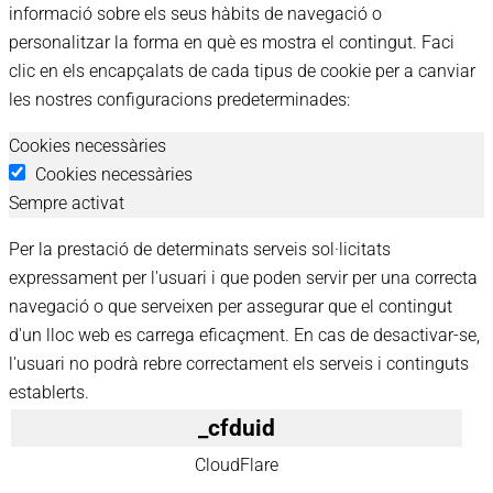
informació sobre els seus hàbits de navegació o
personalitzar la forma en què es mostra el contingut. Faci
clic en els encapçalats de cada tipus de cookie per a canviar
les nostres configuracions predeterminades:
Cookies necessàries
Preferències
de
Cookies necessàries
Sempre activat
privadesa
de
Per la prestació de determinats serveis sol·licitats
les
expressament per l'usuari i que poden servir per una correcta
cookies
navegació o que serveixen per assegurar que el contingut
d'un lloc web es carrega eficaçment. En cas de desactivar-se,
l'usuari no podrà rebre correctament els serveis i continguts
establerts.
_cfduid
CloudFlare